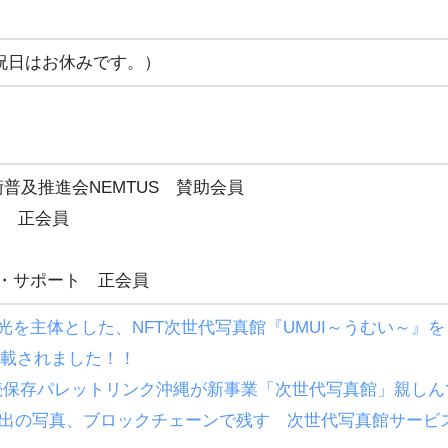
日祝日はお休みです。）
術普及推進会NEMTUS 賛助会員
会 正会員
・サポート 正会員
! 沖縄観光を主体とした、NFT次世代写真館『UMUI～うむい～』を
ia に掲載されました！！
画像 永続保存パレットリンク沖縄が新事業「次世代写真館」親し
新報：思い出の写真、ブロックチェーンで残す 次世代写真館サ